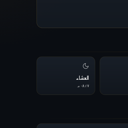
العشاء
٠٨:٢٧ م