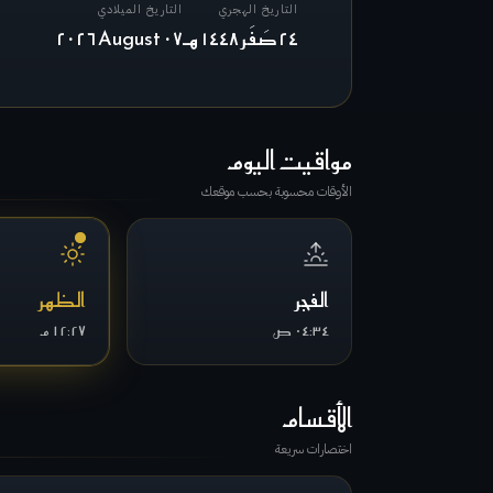
التاريخ الهجري
التاريخ الميلادي
٢٤
صَفَر
١٤٤٨
هـ
٠٧
August
٢٠٢٦
مواقيت اليوم
الأوقات محسوبة بحسب موقعك
الفجر
الظهر
٠٤:٣٤ ص
١٢:٢٧ م
الأقسام
اختصارات سريعة