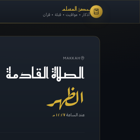
حصن المسلم
أذكار • مواقيت • قبلة • قرآن
MAKKAH
الصلاة القادمة
الظهر
عند الساعة
١٢:٢٧ م