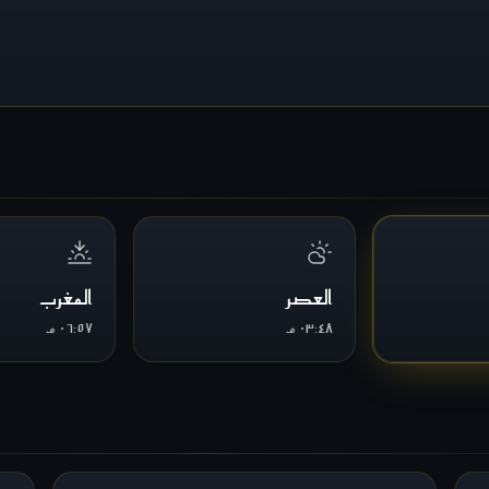
العصر
المغرب
٠٣:٤٨ م
٠٦:٥٧ م